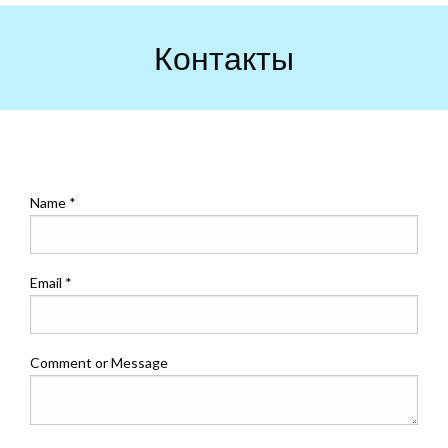
Skip
to
Контакты
content
Name
*
Email
*
Comment or Message