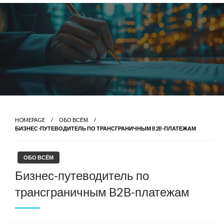
Skip
to
content
HOMEPAGE
ОБО ВСЁМ
БИЗНЕС-ПУТЕВОДИТЕЛЬ ПО ТРАНСГРАНИЧНЫМ B2B-ПЛАТЕЖАМ
ОБО ВСЁМ
Бизнес-путеводитель по
трансграничным B2B-платежам