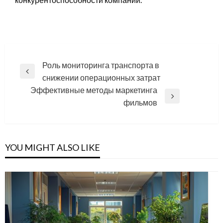
Навигация
Роль мониторинга транспорта в
Previous
снижении операционных затрат
по
Post
Эффективные методы маркетинга
записям
Next
фильмов
Post
YOU MIGHT ALSO LIKE