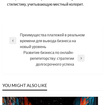
стилистику, учитывающую местный колорит.
Навигация
Преимущества платежей в реальном
времени для вывода бизнеса на
по
Previous
новый уровень
записям
Post
Развитие бизнеса по онлайн-
репетиторству: стратегии
Next
долгосрочного успеха
Post
YOU MIGHT ALSO LIKE